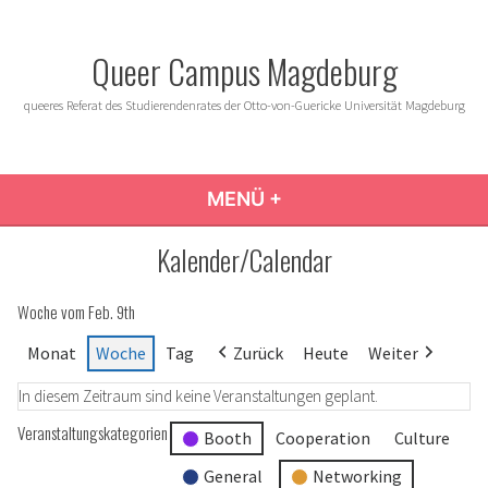
Zum
Inhalt
Queer Campus Magdeburg
springen
queeres Referat des Studierendenrates der Otto-von-Guericke Universität Magdeburg
MENÜ
+
AUFGEKLAPPT
ZUGEKLAPPT
Kalender/Calendar
Woche vom Feb. 9th
Monat
Woche
Tag
Zurück
Heute
Weiter
In diesem Zeitraum sind keine Veranstaltungen geplant.
Veranstaltungskategorien
Booth
Cooperation
Culture
General
Networking