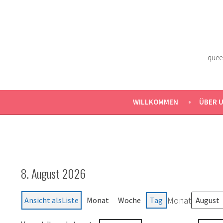
Zum
Inhalt
springen
quee
WILLKOMMEN
ÜBER 
8. August 2026
Monat
Ansicht als
Liste
Monat
Woche
Tag