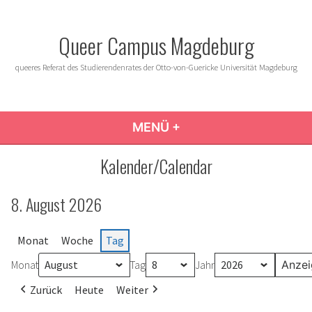
Zum
Inhalt
Queer Campus Magdeburg
springen
queeres Referat des Studierendenrates der Otto-von-Guericke Universität Magdeburg
MENÜ
+
AUFGEKLAPPT
ZUGEKLAPPT
Kalender/Calendar
8. August 2026
Monat
Woche
Tag
Monat
Tag
Jahr
Zurück
Heute
Weiter