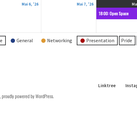
6.
7.
Mai 6, '26
Mai 7, '26
Mai
Mai
Mai
18:00: Open Space
2026
2026
re
General
Networking
Presentation
Pride
Linktree
Inst
,
proudly powered by WordPress
.