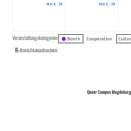
4.
5.
Mai 4, '26
Mai 5, '26
Mai
Mai
2026
2026
Veranstaltungskategorien
Booth
Cooperation
Cultu
Ansicht
ausdrucken
Queer Campus Magdeburg