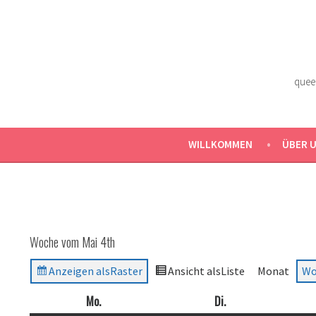
Zum
Inhalt
springen
quee
WILLKOMMEN
ÜBER 
Woche vom Mai 4th
Anzeigen als
Raster
Ansicht als
Liste
Monat
Wo
Mo.
Montag
Di.
Dienstag