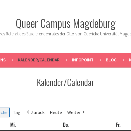
Queer Campus Magdeburg
res Referat des Studierendenrates der Otto-von-Guericke Universität Magd
UNS
KALENDER/CALENDAR
INFOPOINT
BLOG
Kalender/Calendar
che
Tag
Zurück
Heute
Weiter
Mi.
Mittwoch
Do.
Donnerstag
Fr.
Freit