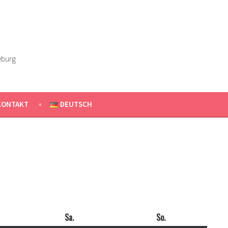
eburg
KONTAKT
DEUTSCH
ag
Sa.
Samstag
So.
Sonntag