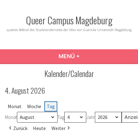
Zum
Inhalt
Queer Campus Magdeburg
springen
queeres Referat des Studierendenrates der Otto-von-Guericke Universität Magdeburg
MENÜ
+
AUFGEKLAPPT
ZUGEKLAPPT
Kalender/Calendar
4. August 2026
Monat
Woche
Tag
Monat
Tag
Jahr
Zurück
Heute
Weiter