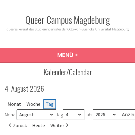
Zum
Inhalt
Queer Campus Magdeburg
springen
queeres Referat des Studierendenrates der Otto-von-Guericke Universität Magdeburg
MENÜ
+
AUFGEKLAPPT
ZUGEKLAPPT
Kalender/Calendar
4. August 2026
Monat
Woche
Tag
Monat
Tag
Jahr
Zurück
Heute
Weiter