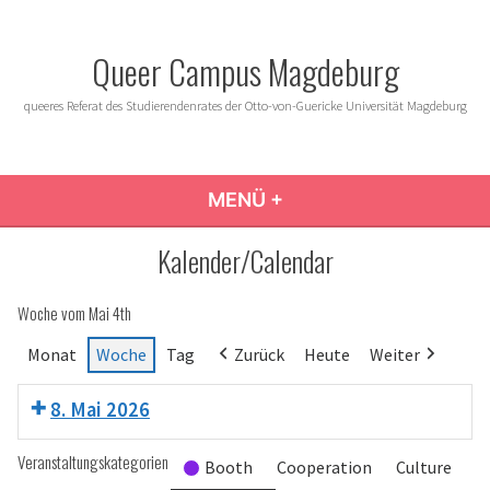
Zum
Inhalt
Queer Campus Magdeburg
springen
queeres Referat des Studierendenrates der Otto-von-Guericke Universität Magdeburg
MENÜ
+
AUFGEKLAPPT
ZUGEKLAPPT
Kalender/Calendar
Woche vom Mai 4th
Monat
Woche
Tag
Zurück
Heute
Weiter
8. Mai 2026
Veranstaltungskategorien
Booth
Cooperation
Culture