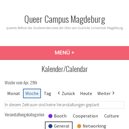
Zum
Inhalt
Queer Campus Magdeburg
springen
queeres Referat des Studierendenrates der Otto-von-Guericke Universität Magdeburg
MENÜ
+
AUFGEKLAPPT
ZUGEKLAPPT
Kalender/Calendar
Woche vom Apr. 29th
Monat
Woche
Tag
Zurück
Heute
Weiter
In diesem Zeitraum sind keine Veranstaltungen geplant.
Veranstaltungskategorien
Booth
Cooperation
Culture
General
Networking