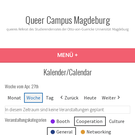
Zum
Inhalt
Queer Campus Magdeburg
springen
queeres Referat des Studierendenrates der Otto-von-Guericke Universität Magdeburg
MENÜ
+
AUFGEKLAPPT
ZUGEKLAPPT
Kalender/Calendar
Woche vom Apr. 27th
Monat
Woche
Tag
Zurück
Heute
Weiter
In diesem Zeitraum sind keine Veranstaltungen geplant.
Veranstaltungskategorien
Booth
Cooperation
Culture
General
Networking