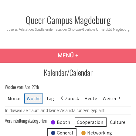
Zum
Inhalt
Queer Campus Magdeburg
springen
queeres Referat des Studierendenrates der Otto-von-Guericke Universität Magdeburg
MENÜ
+
AUFGEKLAPPT
ZUGEKLAPPT
Kalender/Calendar
Woche vom Apr. 27th
Monat
Woche
Tag
Zurück
Heute
Weiter
In diesem Zeitraum sind keine Veranstaltungen geplant.
Veranstaltungskategorien
Booth
Cooperation
Culture
General
Networking