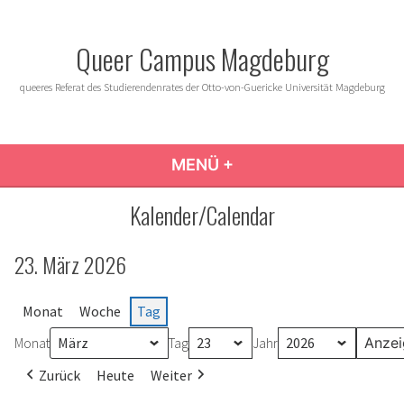
Zum
Inhalt
Queer Campus Magdeburg
springen
queeres Referat des Studierendenrates der Otto-von-Guericke Universität Magdeburg
MENÜ
+
AUFGEKLAPPT
ZUGEKLAPPT
Kalender/Calendar
23. März 2026
Monat
Woche
Tag
Monat
Tag
Jahr
Zurück
Heute
Weiter