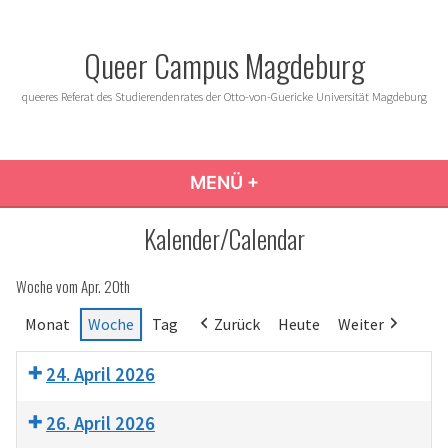
Zum
Inhalt
Queer Campus Magdeburg
springen
queeres Referat des Studierendenrates der Otto-von-Guericke Universität Magdeburg
MENÜ
+
AUFGEKLAPPT
ZUGEKLAPPT
Kalender/Calendar
Woche vom Apr. 20th
Monat
Woche
Tag
Zurück
Heute
Weiter
24. April 2026
26. April 2026