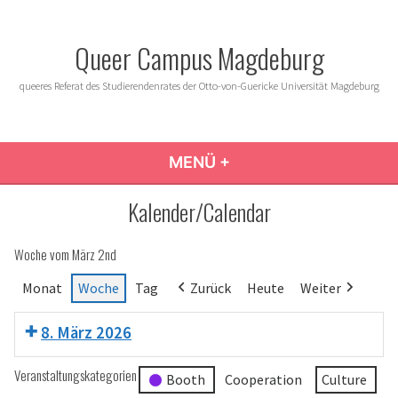
Zum
Inhalt
Queer Campus Magdeburg
springen
queeres Referat des Studierendenrates der Otto-von-Guericke Universität Magdeburg
MENÜ
+
AUFGEKLAPPT
ZUGEKLAPPT
Kalender/Calendar
Woche vom März 2nd
Monat
Woche
Tag
Zurück
Heute
Weiter
8. März 2026
Veranstaltungskategorien
Booth
Cooperation
Culture