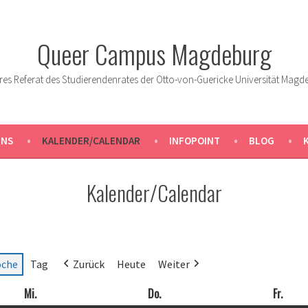
Queer Campus Magdeburg
res Referat des Studierendenrates der Otto-von-Guericke Universität Magd
UNS
KALENDER/CALENDAR
INFOPOINT
BLOG
Kalender/Calendar
che
Tag
Zurück
Heute
Weiter
Mi.
Mittwoch
Do.
Donnerstag
Fr.
Freit