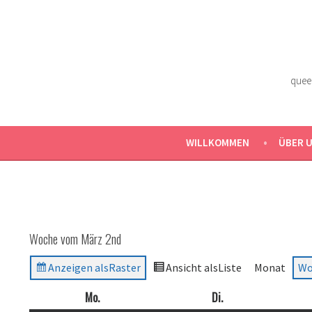
Zum
Inhalt
springen
quee
WILLKOMMEN
ÜBER 
Woche vom März 2nd
Anzeigen als
Raster
Ansicht als
Liste
Monat
Wo
Mo.
Montag
Di.
Dienstag