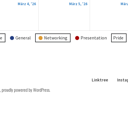
4.
5.
März 4, '26
März 5, '26
März
März
März
2026
2026
re
General
Networking
Presentation
Pride
Linktree
Inst
,
proudly powered by WordPress
.