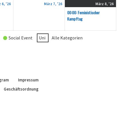
6.
7.
8.
(1
 6, '26
März 7, '26
März 8, '26
März
März
März
Verans
00:00: Feministischer
2026
2026
2026
Kampftag
Social Event
Uni
Alle Kategorien
agram
Impressum
Geschäftsordnung