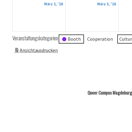
2.
3.
März 2, '26
März 3, '26
März
März
2026
2026
Veranstaltungskategorien
Booth
Cooperation
Cultu
Ansicht
ausdrucken
Queer Campus Magdeburg