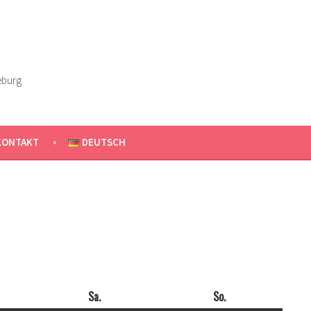
eburg
KONTAKT
DEUTSCH
ag
Sa.
Samstag
So.
Sonntag