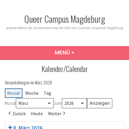
Zum
Inhalt
Queer Campus Magdeburg
springen
queeres Referat des Studierendenrates der Otto-von-Guericke Universität Magdeburg
MENÜ
+
AUFGEKLAPPT
ZUGEKLAPPT
Kalender/Calendar
Veranstaltungen im März 2026
Monat
Woche
Tag
Monat
Jahr
Zurück
Heute
Weiter
8. März 2026