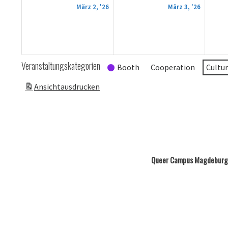
2.
3.
März 2, '26
März 3, '26
März
März
2026
2026
Veranstaltungskategorien
Booth
Cooperation
Cultu
Ansicht
ausdrucken
Queer Campus Magdeburg