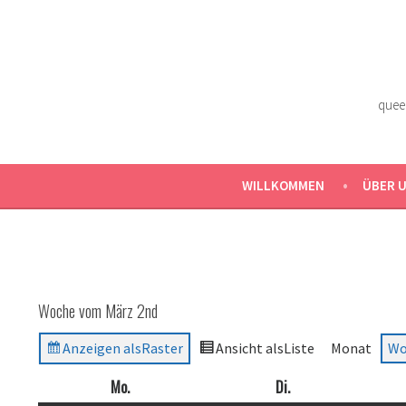
Zum
Inhalt
springen
quee
WILLKOMMEN
ÜBER 
Woche vom März 2nd
Anzeigen als
Raster
Ansicht als
Liste
Monat
Wo
Mo.
Montag
Di.
Dienstag