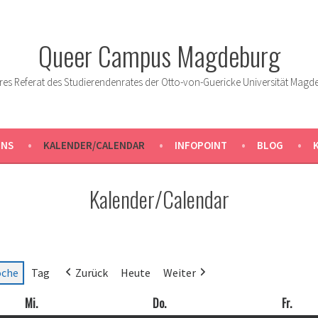
Queer Campus Magdeburg
res Referat des Studierendenrates der Otto-von-Guericke Universität Magd
UNS
KALENDER/CALENDAR
INFOPOINT
BLOG
Kalender/Calendar
che
Tag
Zurück
Heute
Weiter
Mi.
Mittwoch
Do.
Donnerstag
Fr.
Freit