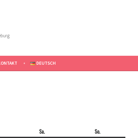
eburg
KONTAKT
DEUTSCH
ag
Sa.
Samstag
So.
Sonntag