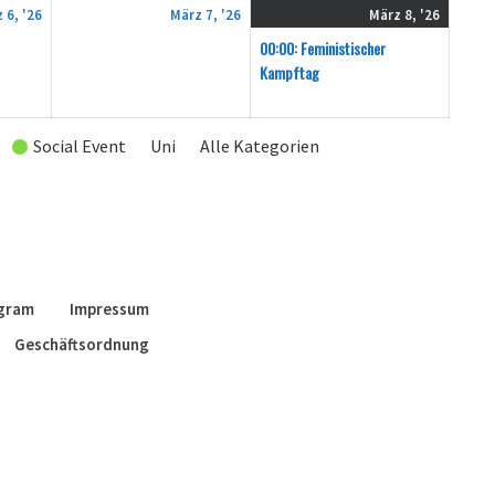
6.
7.
8.
(1
 6, '26
März 7, '26
März 8, '26
März
März
März
Verans
00:00: Feministischer
2026
2026
2026
Kampftag
Social Event
Uni
Alle Kategorien
agram
Impressum
Geschäftsordnung