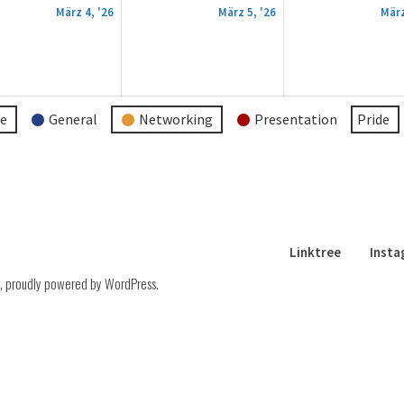
4.
5.
März 4, '26
März 5, '26
März
März
März
2026
2026
re
General
Networking
Presentation
Pride
Linktree
Inst
,
proudly powered by WordPress
.