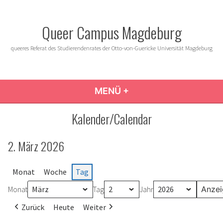
Zum
Inhalt
Queer Campus Magdeburg
springen
queeres Referat des Studierendenrates der Otto-von-Guericke Universität Magdeburg
MENÜ
+
AUFGEKLAPPT
ZUGEKLAPPT
Kalender/Calendar
2. März 2026
Monat
Woche
Tag
Monat
Tag
Jahr
Zurück
Heute
Weiter