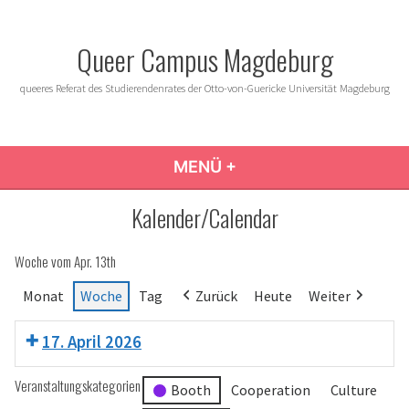
Zum
Inhalt
Queer Campus Magdeburg
springen
queeres Referat des Studierendenrates der Otto-von-Guericke Universität Magdeburg
MENÜ
+
AUFGEKLAPPT
ZUGEKLAPPT
Kalender/Calendar
Woche vom Apr. 13th
Monat
Woche
Tag
Zurück
Heute
Weiter
17. April 2026
Veranstaltungskategorien
Booth
Cooperation
Culture