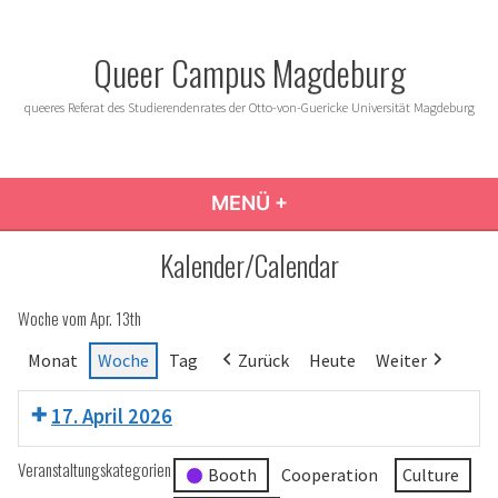
Zum
Inhalt
Queer Campus Magdeburg
springen
queeres Referat des Studierendenrates der Otto-von-Guericke Universität Magdeburg
MENÜ
+
AUFGEKLAPPT
ZUGEKLAPPT
Kalender/Calendar
Woche vom Apr. 13th
Monat
Woche
Tag
Zurück
Heute
Weiter
17. April 2026
Veranstaltungskategorien
Booth
Cooperation
Culture