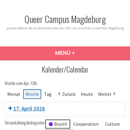
Zum
Inhalt
Queer Campus Magdeburg
springen
queeres Referat des Studierendenrates der Otto-von-Guericke Universität Magdeburg
MENÜ
+
AUFGEKLAPPT
ZUGEKLAPPT
Kalender/Calendar
Woche vom Apr. 13th
Monat
Woche
Tag
Zurück
Heute
Weiter
17. April 2026
Veranstaltungskategorien
Booth
Cooperation
Culture