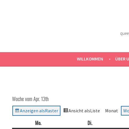
Zum
Inhalt
springen
quee
WILLKOMMEN
ÜBER 
Woche vom Apr. 13th
Anzeigen als
Raster
Ansicht als
Liste
Monat
Wo
Mo.
Montag
Di.
Dienstag