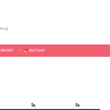
eburg
KONTAKT
DEUTSCH
ag
Sa.
Samstag
So.
Sonntag