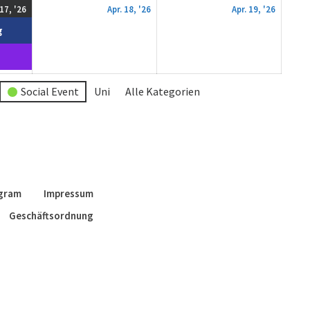
17.
(2
18.
19.
 17, '26
Apr. 18, '26
Apr. 19, '26
April
Veranstaltungen)
April
April
g
2026
2026
2026
Social Event
Uni
Alle Kategorien
agram
Impressum
Geschäftsordnung