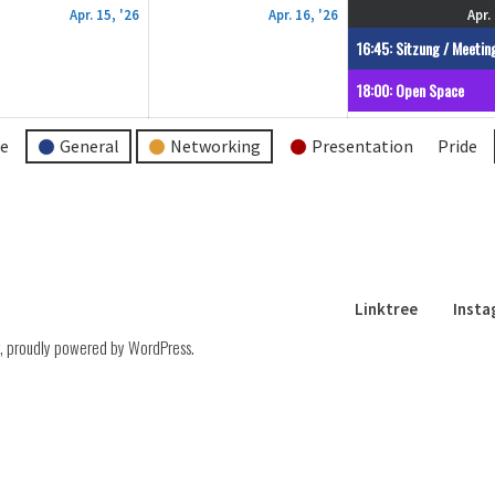
15.
16.
Apr. 15, '26
Apr. 16, '26
Apr.
April
April
16:45: Sitzung / Meetin
2026
2026
18:00: Open Space
re
General
Networking
Presentation
Pride
Linktree
Inst
,
proudly powered by WordPress
.