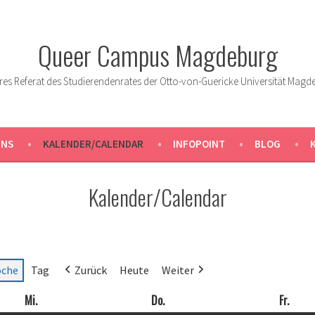
Queer Campus Magdeburg
res Referat des Studierendenrates der Otto-von-Guericke Universität Magd
UNS
KALENDER/CALENDAR
INFOPOINT
BLOG
Kalender/Calendar
che
Tag
Zurück
Heute
Weiter
Mi.
Mittwoch
Do.
Donnerstag
Fr.
Freit