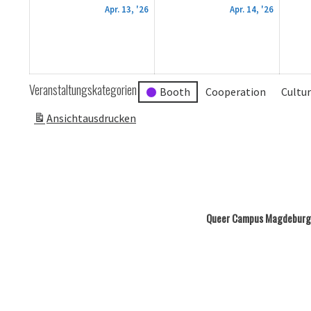
13.
14.
Apr. 13, '26
Apr. 14, '26
April
April
2026
2026
Veranstaltungskategorien
Booth
Cooperation
Cultu
Ansicht
ausdrucken
Queer Campus Magdeburg