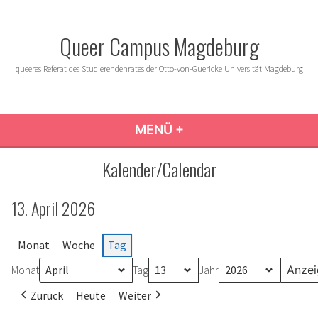
Zum
Inhalt
Queer Campus Magdeburg
springen
queeres Referat des Studierendenrates der Otto-von-Guericke Universität Magdeburg
MENÜ
+
AUFGEKLAPPT
ZUGEKLAPPT
Kalender/Calendar
13. April 2026
Monat
Woche
Tag
Monat
Tag
Jahr
Zurück
Heute
Weiter