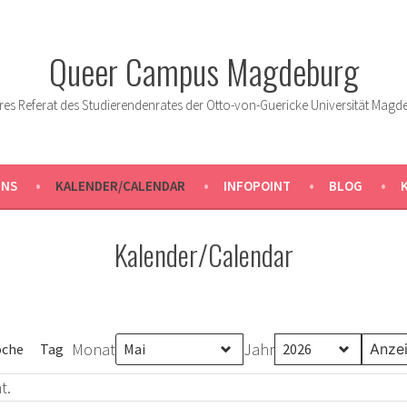
Queer Campus Magdeburg
res Referat des Studierendenrates der Otto-von-Guericke Universität Magd
UNS
KALENDER/CALENDAR
INFOPOINT
BLOG
Kalender/Calendar
Monat
Jahr
che
Tag
t.