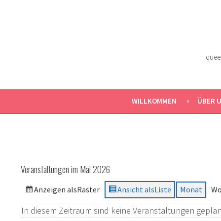
Zum
Inhalt
springen
quee
WILLKOMMEN
ÜBER 
Veranstaltungen im Mai 2026
Anzeigen als
Raster
Ansicht als
Liste
Monat
Wo
In diesem Zeitraum sind keine Veranstaltungen geplan