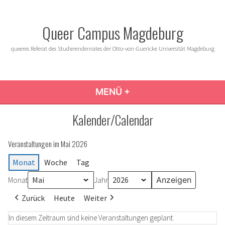
Zum
Inhalt
Queer Campus Magdeburg
springen
queeres Referat des Studierendenrates der Otto-von-Guericke Universität Magdeburg
MENÜ
+
AUFGEKLAPPT
ZUGEKLAPPT
Kalender/Calendar
Veranstaltungen im Mai 2026
Monat
Woche
Tag
Monat
Jahr
Zurück
Heute
Weiter
In diesem Zeitraum sind keine Veranstaltungen geplant.