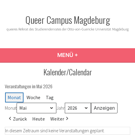
Zum
Inhalt
Queer Campus Magdeburg
springen
queeres Referat des Studierendenrates der Otto-von-Guericke Universität Magdeburg
MENÜ
+
AUFGEKLAPPT
ZUGEKLAPPT
Kalender/Calendar
Veranstaltungen im Mai 2026
Monat
Woche
Tag
Monat
Jahr
Zurück
Heute
Weiter
In diesem Zeitraum sind keine Veranstaltungen geplant.