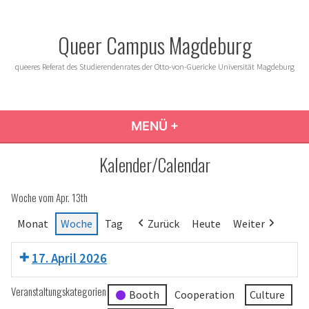
Zum
Inhalt
Queer Campus Magdeburg
springen
queeres Referat des Studierendenrates der Otto-von-Guericke Universität Magdeburg
MENÜ
+
AUFGEKLAPPT
ZUGEKLAPPT
Kalender/Calendar
Woche vom Apr. 13th
Monat
Woche
Tag
Zurück
Heute
Weiter
17. April 2026
Veranstaltungskategorien
Booth
Cooperation
Culture