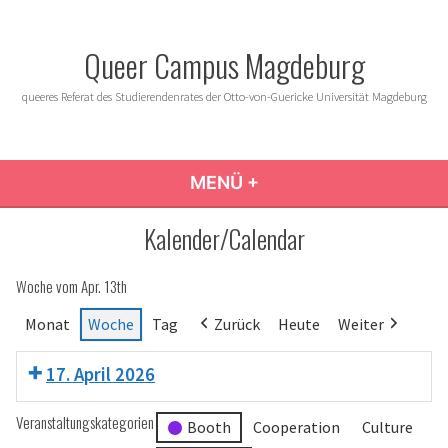
Zum
Inhalt
Queer Campus Magdeburg
springen
queeres Referat des Studierendenrates der Otto-von-Guericke Universität Magdeburg
MENÜ
+
AUFGEKLAPPT
ZUGEKLAPPT
Kalender/Calendar
Woche vom Apr. 13th
Monat
Woche
Tag
Zurück
Heute
Weiter
17. April 2026
Veranstaltungskategorien
Booth
Cooperation
Culture