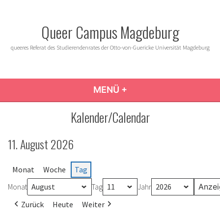
Zum
Inhalt
Queer Campus Magdeburg
springen
queeres Referat des Studierendenrates der Otto-von-Guericke Universität Magdeburg
MENÜ
+
AUFGEKLAPPT
ZUGEKLAPPT
Kalender/Calendar
11. August 2026
Monat
Woche
Tag
Monat
Tag
Jahr
Zurück
Heute
Weiter