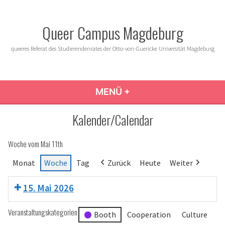
Zum
Inhalt
Queer Campus Magdeburg
springen
queeres Referat des Studierendenrates der Otto-von-Guericke Universität Magdeburg
MENÜ
+
AUFGEKLAPPT
ZUGEKLAPPT
Kalender/Calendar
Woche vom Mai 11th
Monat
Woche
Tag
Zurück
Heute
Weiter
15. Mai 2026
Veranstaltungskategorien
Booth
Cooperation
Culture