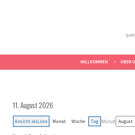
Zum
Inhalt
springen
quee
WILLKOMMEN
ÜBER 
11. August 2026
Monat
Ansicht als
Liste
Monat
Woche
Tag