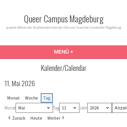
Zum
Inhalt
Queer Campus Magdeburg
springen
queeres Referat des Studierendenrates der Otto-von-Guericke Universität Magdeburg
MENÜ
+
AUFGEKLAPPT
ZUGEKLAPPT
Kalender/Calendar
11. Mai 2026
Monat
Woche
Tag
Monat
Tag
Jahr
Zurück
Heute
Weiter