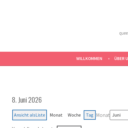
Zum
Inhalt
springen
quee
WILLKOMMEN
ÜBER 
8. Juni 2026
Monat
Ansicht als
Liste
Monat
Woche
Tag