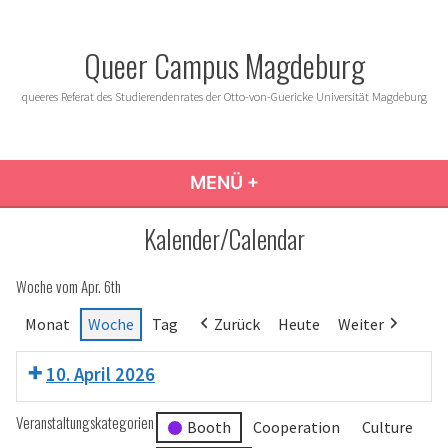
Zum
Inhalt
Queer Campus Magdeburg
springen
queeres Referat des Studierendenrates der Otto-von-Guericke Universität Magdeburg
MENÜ
+
AUFGEKLAPPT
ZUGEKLAPPT
Kalender/Calendar
Woche vom Apr. 6th
Monat
Woche
Tag
Zurück
Heute
Weiter
10. April 2026
Veranstaltungskategorien
Booth
Cooperation
Culture