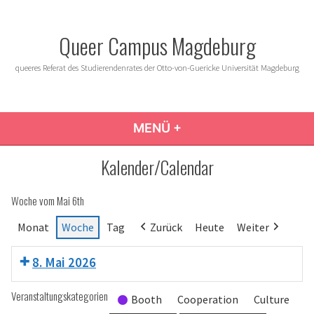
Zum
Inhalt
Queer Campus Magdeburg
springen
queeres Referat des Studierendenrates der Otto-von-Guericke Universität Magdeburg
MENÜ
+
AUFGEKLAPPT
ZUGEKLAPPT
Kalender/Calendar
Woche vom Mai 6th
Monat
Woche
Tag
Zurück
Heute
Weiter
8. Mai 2026
Veranstaltungskategorien
Booth
Cooperation
Culture