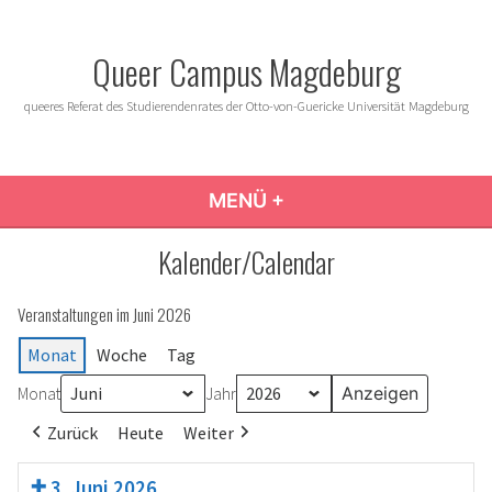
Zum
Inhalt
Queer Campus Magdeburg
springen
queeres Referat des Studierendenrates der Otto-von-Guericke Universität Magdeburg
MENÜ
+
AUFGEKLAPPT
ZUGEKLAPPT
Kalender/Calendar
Veranstaltungen im Juni 2026
Monat
Woche
Tag
Monat
Jahr
Zurück
Heute
Weiter
3. Juni 2026