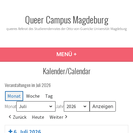
Zum
Inhalt
Queer Campus Magdeburg
springen
queeres Referat des Studierendenrates der Otto-von-Guericke Universität Magdeburg
MENÜ
+
AUFGEKLAPPT
ZUGEKLAPPT
Kalender/Calendar
Veranstaltungen im Juli 2026
Monat
Woche
Tag
Monat
Jahr
Zurück
Heute
Weiter
6. Juli 2026