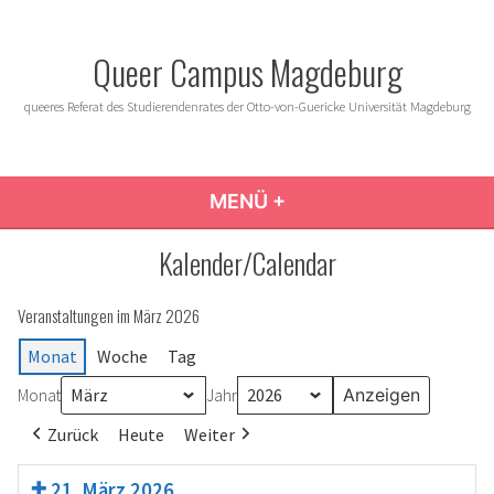
Zum
Inhalt
Queer Campus Magdeburg
springen
queeres Referat des Studierendenrates der Otto-von-Guericke Universität Magdeburg
MENÜ
+
AUFGEKLAPPT
ZUGEKLAPPT
Kalender/Calendar
Veranstaltungen im März 2026
Monat
Woche
Tag
Monat
Jahr
Zurück
Heute
Weiter
21. März 2026