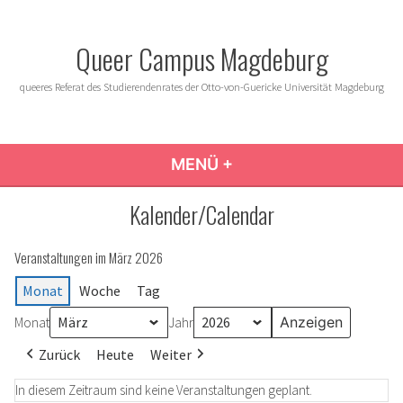
Zum
Inhalt
Queer Campus Magdeburg
springen
queeres Referat des Studierendenrates der Otto-von-Guericke Universität Magdeburg
MENÜ
+
AUFGEKLAPPT
ZUGEKLAPPT
Kalender/Calendar
Veranstaltungen im März 2026
Monat
Woche
Tag
Monat
Jahr
Zurück
Heute
Weiter
In diesem Zeitraum sind keine Veranstaltungen geplant.