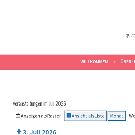
Zum
Inhalt
springen
quee
WILLKOMMEN
ÜBER 
Veranstaltungen im Juli 2026
Anzeigen als
Raster
Ansicht als
Liste
Monat
Wo
3. Juli 2026