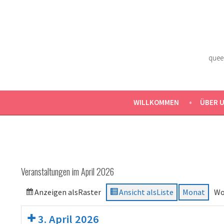
Zum
Inhalt
springen
quee
WILLKOMMEN
ÜBER 
Veranstaltungen im April 2026
Anzeigen als
Raster
Ansicht als
Liste
Monat
Wo
3. April 2026